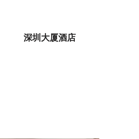
接触
深圳大厦酒店